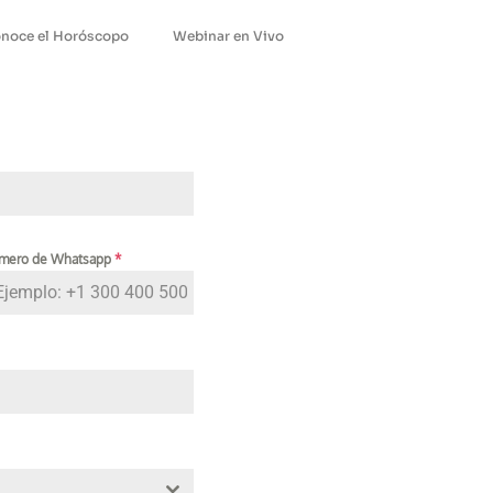
noce el Horóscopo
Webinar en Vivo
número de Whatsapp
*
States +1