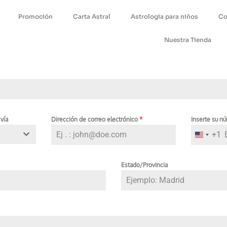
Promoción
Carta Astral
Astrologia para niños
Co
Nuestra Tienda
 vía
Dirección de correo electrónico
*
Inserte su 
+1
United 
Estado/Provincia